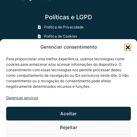
Políticas e LGPD
Política de Privacidade
Política de Cookies
Política de Trocas e Devoluções
Gerenciar consentimento
Para proporcionar uma melhor experiência, usamos tecnologias como
Contatos
cookies para armazenar e/ou acessar informações do dispositivo. O
consentimento com essas tecnologias nos permite processar dados
+55 61 97401-0594
como comportamento da navegação ou IDs exclusivos neste site. O não
contato@apcn.org.br
consentimento ou a revogação do consentimento pode afetar
negativamente determinados recursos e funções.
Formulário de Contato
Gerenciar serviços
Aceitar
Rejeitar
Congresso Nacional - Praça dos Três Poderes - Brasília
Abr
DF - CEP 70165-900