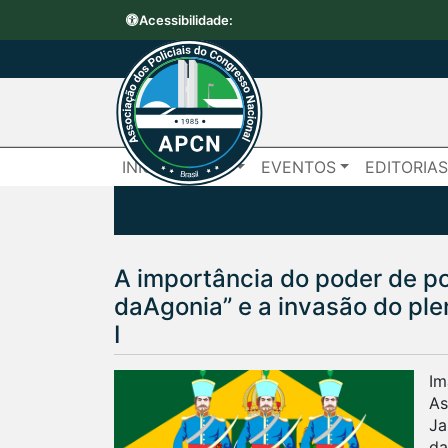
Acessibilidade:
INÍCIO
APCN
EVENTOS
EDITORIA
A importância do poder de pol
daAgonia” e a invasão do ple
I
Im
As
Ja
da