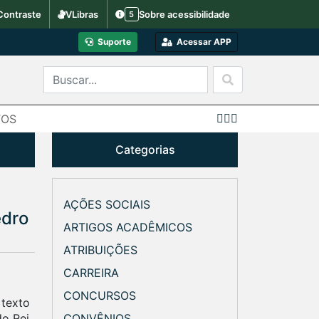
Contraste
VLibras
Sobre acessibilidade
5
Suporte
Acessar APP
TOS
Categorias
AÇÕES SOCIAIS
edro
ARTIGOS ACADÊMICOS
ATRIBUIÇÕES
CARREIRA
CONCURSOS
 texto
do Rei
CONVÊNIOS