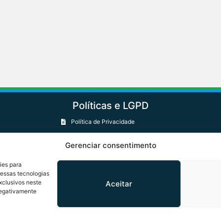
Políticas e LGPD
Política de Privacidade
Política de Cookies
Gerenciar consentimento
Política de Trocas e Devoluções
ies para
essas tecnologias
clusivos neste
Aceitar
negativamente
gresso Nacional - Praça dos Três Poderes - Brasília DF -
70165-900