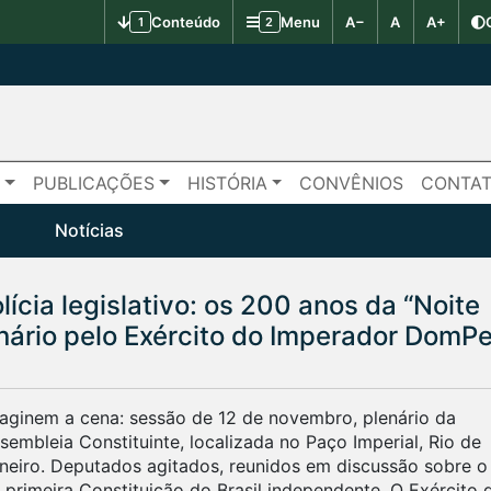
Conteúdo
Menu
A−
A
A+
1
2
S
PUBLICAÇÕES
HISTÓRIA
CONVÊNIOS
CONTA
Notícias
ícia legislativo: os 200 anos da “Noite
nário pelo Exército do Imperador DomP
aginem a cena: sessão de 12 de novembro, plenário da
sembleia Constituinte, localizada no Paço Imperial, Rio de
neiro. Deputados agitados, reunidos em discussão sobre o
 primeira Constituição do Brasil independente. O Exército 