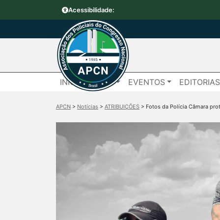
Acessibilidade:
INÍCIO
APCN
EVENTOS
EDITORIA
APCN
>
Notícias
>
ATRIBUIÇÕES
>
Fotos da Polícia Câmara pro