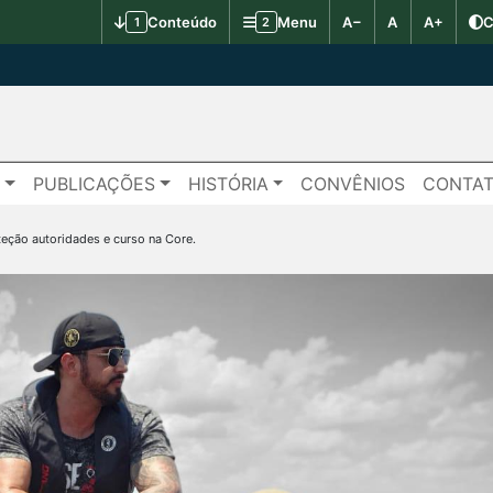
Conteúdo
Menu
A−
A
A+
C
1
2
S
PUBLICAÇÕES
HISTÓRIA
CONVÊNIOS
CONTA
teção autoridades e curso na Core.