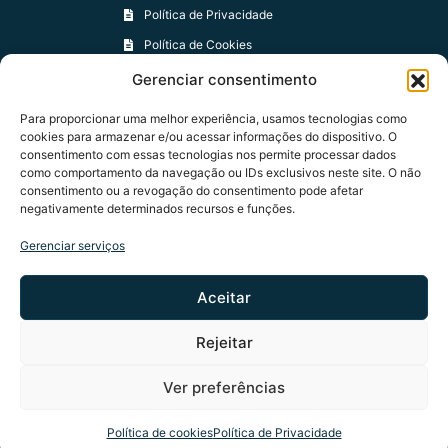
Política de Privacidade
Política de Cookies
Política de Trocas e Devoluções
Gerenciar consentimento
Para proporcionar uma melhor experiência, usamos tecnologias como
Contatos
cookies para armazenar e/ou acessar informações do dispositivo. O
consentimento com essas tecnologias nos permite processar dados
+55 61 97401-0594
como comportamento da navegação ou IDs exclusivos neste site. O não
contato@apcn.org.br
consentimento ou a revogação do consentimento pode afetar
negativamente determinados recursos e funções.
Formulário de Contato
Gerenciar serviços
Aceitar
Rejeitar
Congresso Nacional - Praça dos Três Poderes - Brasília
Abr
DF - CEP 70165-900
Ver preferências
APCN - Copyright ® 2021 todos os direitos reservados
Política de cookies
Política de Privacidade
Development by
Carlosvz