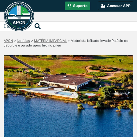
Suporte
Acessar APP
APCN
>
Notícias
>
MATÉRIA IMPARCIAL
>
Motorista bêbado invade Palácio do
Jaburu e é parado após tiro no pneu