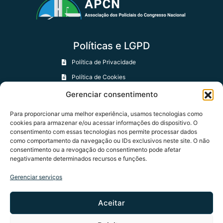
Políticas e LGPD
Política de Privacidade
Política de Cookies
Política de Trocas e Devoluções
Gerenciar consentimento
Para proporcionar uma melhor experiência, usamos tecnologias como
Contatos
cookies para armazenar e/ou acessar informações do dispositivo. O
consentimento com essas tecnologias nos permite processar dados
+55 61 97401-0594
como comportamento da navegação ou IDs exclusivos neste site. O não
consentimento ou a revogação do consentimento pode afetar
contato@apcn.org.br
negativamente determinados recursos e funções.
Formulário de Contato
Gerenciar serviços
Aceitar