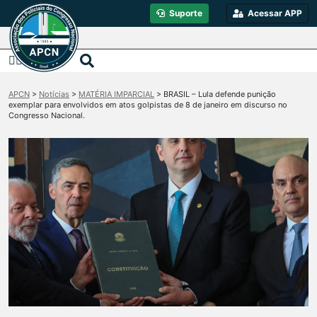
Suporte
Acessar APP
APCN
>
Notícias
>
MATÉRIA IMPARCIAL
>
BRASIL – Lula defende punição
exemplar para envolvidos em atos golpistas de 8 de janeiro em discurso no
Congresso Nacional.