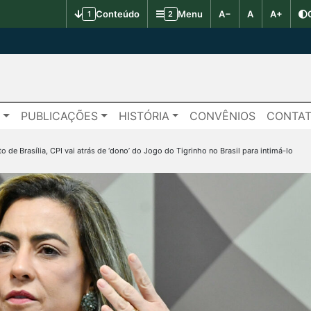
Conteúdo
Menu
A−
A
A+
1
2
S
PUBLICAÇÕES
HISTÓRIA
CONVÊNIOS
CONTA
o de Brasília, CPI vai atrás de ‘dono’ do Jogo do Tigrinho no Brasil para intimá-lo