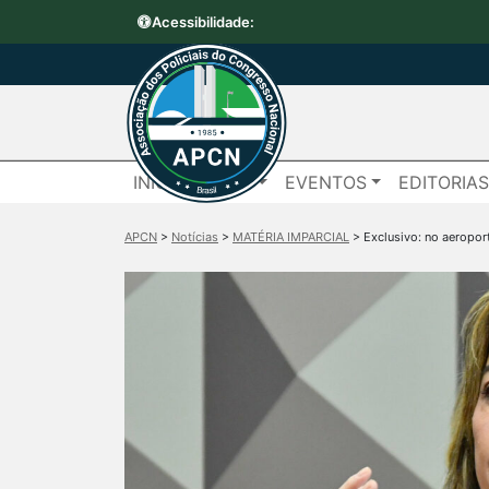
Acessibilidade:
INÍCIO
APCN
EVENTOS
EDITORIA
APCN
>
Notícias
>
MATÉRIA IMPARCIAL
>
Exclusivo: no aeroport